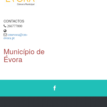
CONTACTOS
266777000
cmevora@cm-
evora.pt
Município de
Évora